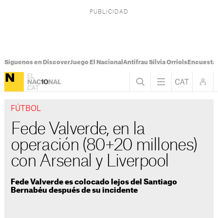
Síguenos en Discover
Juego El Nacional
Antifrau Sílvia Orriols
Encuesta 
FÚTBOL
Fede Valverde, en la
operación (80+20 millones)
con Arsenal y Liverpool
Fede Valverde es colocado lejos del Santiago
Bernabéu después de su incidente