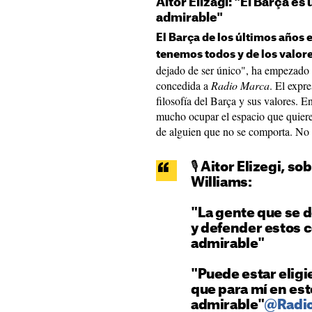
Aitor Elizagi: "El Barça es
admirable"
El Barça de los últimos años 
tenemos todos y de los valore
dejado de ser único", ha empezado 
concedida a
Radio Marca
. El expr
filosofía del Barça y sus valores. E
mucho ocupar el espacio que quiere
de alguien que no se comporta. No es
🎙️ Aitor Elizegi, 
Williams:
"La gente que se d
y defender estos 
admirable"
"Puede estar eligi
que para mí en es
admirable"
@Radi