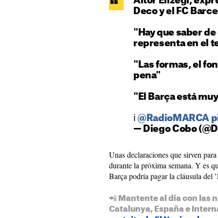
Aitor Elizegi, expr
Deco y el FC Barce
"Hay que saber de 
representa en el t
"Las formas, el fo
pena"
"El Barça está muy
ℹ️
@RadioMARCA
p
— Diego Cobo (@D
Unas declaraciones que sirven para
durante la próxima semana. Y es qu
Barça podría pagar la cláusula del '1
📲 Mantente al día con las n
Catalunya, España e Intern