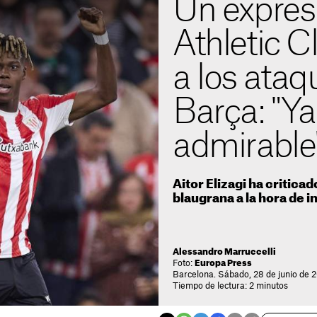
Un expres
Athletic 
a los ataq
Barça: "Ya
admirable
Aitor Elizagi ha critica
blaugrana a la hora de i
Alessandro Marruccelli
Foto:
Europa Press
Barcelona. Sábado, 28 de junio de 2
Tiempo de lectura: 2 minutos