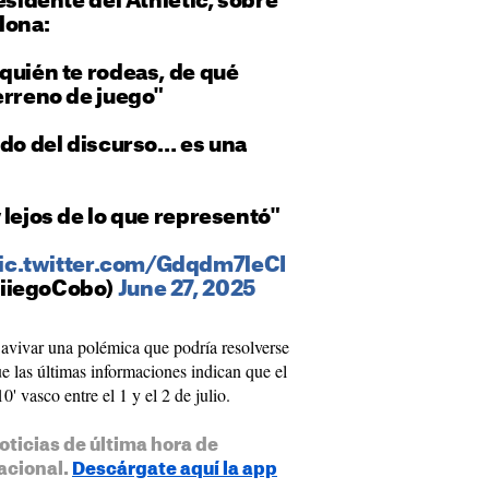
esidente del Athletic, sobre
lona:
quién te rodeas, de qué
erreno de juego"
ndo del discurso… es una
 lejos de lo que representó"
ic.twitter.com/Gdqdm7leCI
iiegoCobo)
June 27, 2025
 avivar una polémica que podría resolverse
e las últimas informaciones indican que el
0' vasco entre el 1 y el 2 de julio.
oticias de última hora de
acional.
Descárgate aquí la app