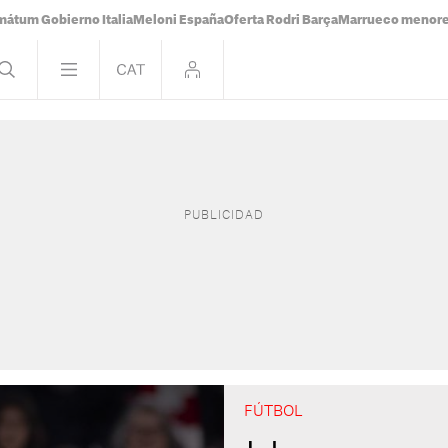
mátum Gobierno Italia
Meloni España
Oferta Rodri Barça
Marrueco menor
FÚTBOL