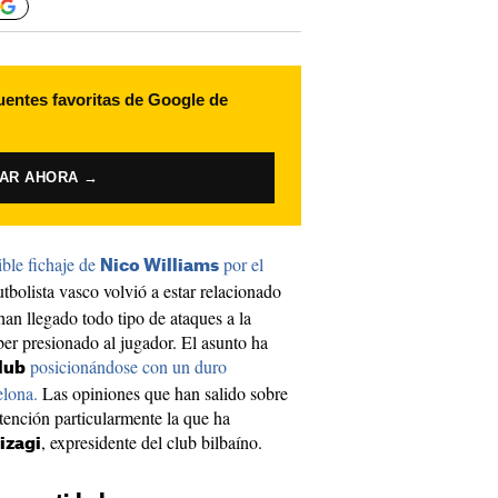
uentes favoritas de Google de
VAR AHORA →
ible fichaje de
por el
Nico Williams
tbolista vasco volvió a estar relacionado
han llegado todo tipo de ataques a la
er presionado al jugador. El asunto ha
posicionándose con un duro
lub
elona.
Las opiniones que han salido sobre
tención particularmente la que ha
, expresidente del club bilbaíno.
lizagi