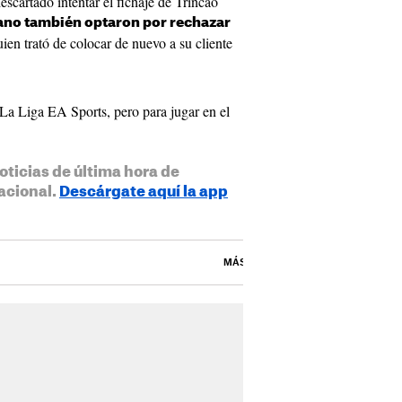
cartado intentar el fichaje de Trincao
erano también optaron por rechazar
uien trató de colocar de nuevo a su cliente
La Liga EA Sports, pero para jugar en el
oticias de última hora de
acional.
Descárgate aquí la app
MÁS