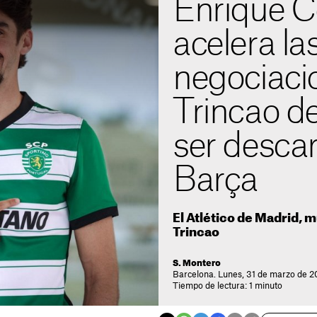
Enrique C
acelera la
negociaci
Trincao d
ser descar
Barça
El Atlético de Madrid, 
Trincao
S. Montero
Barcelona. Lunes, 31 de marzo de 2
Tiempo de lectura: 1 minuto