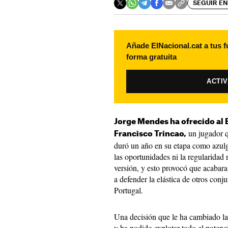
SEGUIR EN
Añade ElNacional.cat a tus f
forma gratuita
ACTI
Jorge Mendes ha ofrecido al B
un jugador q
Francisco Trincao,
duró un año en su etapa como azu
las oportunidades ni la regularidad
versión, y esto provocó que acabara 
a defender la elástica de otros conju
Portugal.
Una decisión que le ha cambiado la 
y ha podido explotar todo el potenci