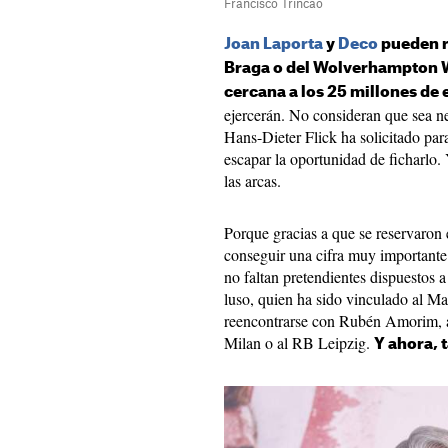
Francisco Trincao
Joan Laporta
y
Deco
pueden r
Braga o del Wolverhampton W
cercana a los 25 millones de 
ejercerán. No consideran que sea ne
Hans-Dieter Flick ha solicitado para 
escapar la oportunidad de ficharlo. 
las arcas.
Porque gracias a que se reservaron 
conseguir una cifra muy importante 
no faltan pretendientes dispuestos a 
luso, quien ha sido vinculado al M
reencontrarse con Rubén Amorim, al
Milan o al RB Leipzig.
Y ahora, 