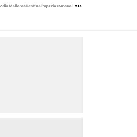
edia Mallorca
Destino imperio romano
Eclipse solar mapa
Precio de la luz
MÁS