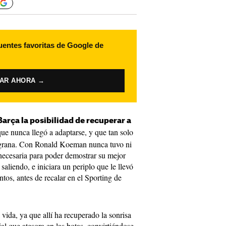
uentes favoritas de Google de
VAR AHORA →
arça la posibilidad de recuperar a
ue nunca llegó a adaptarse, y que tan solo
lgrana. Con Ronald Koeman nunca tuvo ni
 necesaria para poder demostrar su mejor
saliendo, e iniciara un periplo que le llevó
ntos, antes de recalar en el Sporting de
vida, ya que allí ha recuperado la sonrisa
al que atesora en las botas, convirtiéndose