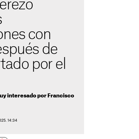
erezo
s
ones con
espués de
tado por el
muy interesado por Francisco
025. 14:34