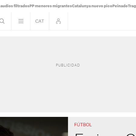
audios filtrados
PP menores migrantes
Catalunya nuevo pico
Peinado
Trag
FÚTBOL