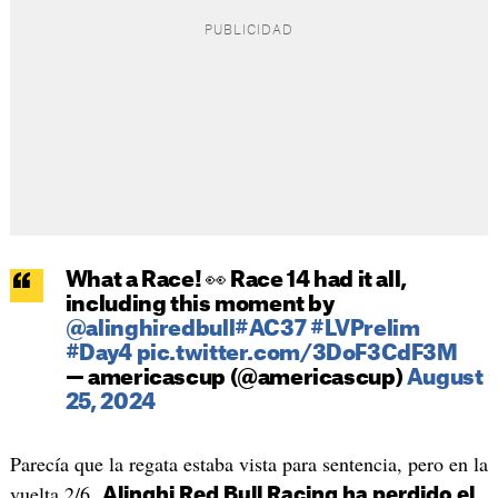
What a Race! 👀 Race 14 had it all,
including this moment by
@alinghiredbull
#AC37
#LVPrelim
#Day4
pic.twitter.com/3DoF3CdF3M
— americascup (@americascup)
August
25, 2024
Parecía que la regata estaba vista para sentencia, pero en la
vuelta 2/6,
Alinghi Red Bull Racing ha perdido el