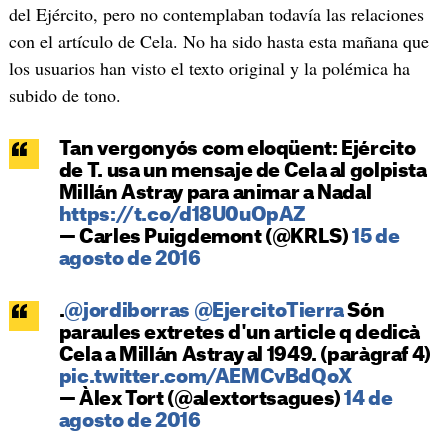
del Ejército, pero no contemplaban todavía las relaciones
con el artículo de Cela. No ha sido hasta esta mañana que
los usuarios han visto el texto original y la polémica ha
subido de tono.
Tan vergonyós com eloqüent: Ejército
de T. usa un mensaje de Cela al golpista
Millán Astray para animar a Nadal
https://t.co/d18U0uOpAZ
— Carles Puigdemont (@KRLS)
15 de
agosto de 2016
.
@jordiborras
@EjercitoTierra
Són
paraules extretes d'un article q dedicà
Cela a Millán Astray al 1949. (paràgraf 4)
pic.twitter.com/AEMCvBdQoX
— Àlex Tort (@alextortsagues)
14 de
agosto de 2016