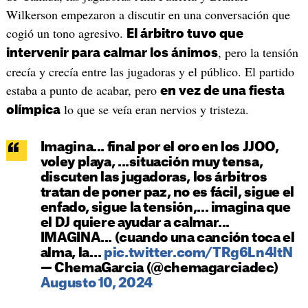
Wilkerson empezaron a discutir en una conversación que
cogió un tono agresivo.
El árbitro tuvo que
, pero la tensión
intervenir para calmar los ánimos
crecía y crecía entre las jugadoras y el público. El partido
estaba a punto de acabar, pero
en vez de una fiesta
lo que se veía eran nervios y tristeza.
olímpica
Imagina... final por el oro en los JJOO,
voley playa, ...situación muy tensa,
discuten las jugadoras, los árbitros
tratan de poner paz, no es fácil, sigue el
enfado, sigue la tensión,... imagina que
el DJ quiere ayudar a calmar...
IMAGINA... (cuando una canción toca el
alma, la…
pic.twitter.com/TRg6Ln4ltN
— ChemaGarcia (@chemagarciadec)
Augusto 10, 2024