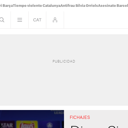
i Barça
Tiempo violento Catalunya
Antifrau Sílvia Orriols
Asesinato Barce
FICHAJES