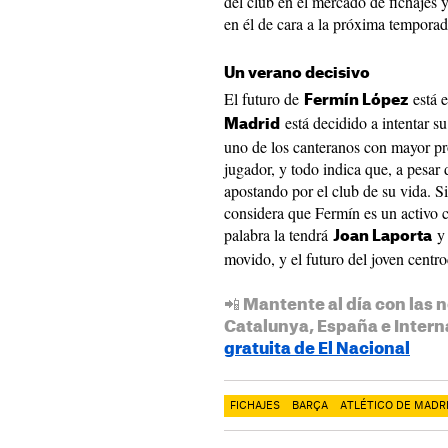
del club en el mercado de fichajes 
en él de cara a la próxima temporad
Un verano decisivo
El futuro de
está e
Fermín López
está decidido a intentar su
Madrid
uno de los canteranos con mayor pro
jugador, y todo indica que, a pesar 
apostando por el club de su vida. S
considera que Fermín es un activo c
palabra la tendrá
y 
Joan Laporta
movido, y el futuro del joven centr
📲 Mantente al día con las n
Catalunya, España e Intern
gratuita de El Nacional
FICHAJES
BARÇA
ATLÉTICO DE MADR