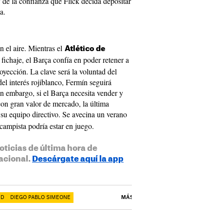
y de la confianza que Flick decida depositar
a.
n el aire. Mientras el
Atlético de
 fichaje, el Barça confía en poder retener a
yección. La clave será la voluntad del
del interés rojiblanco, Fermín seguirá
in embargo, si el Barça necesita vender y
on gran valor de mercado, la última
su equipo directivo. Se avecina un verano
ocampista podría estar en juego.
oticias de última hora de
acional.
Descárgate aquí la app
ID
DIEGO PABLO SIMEONE
MÁS