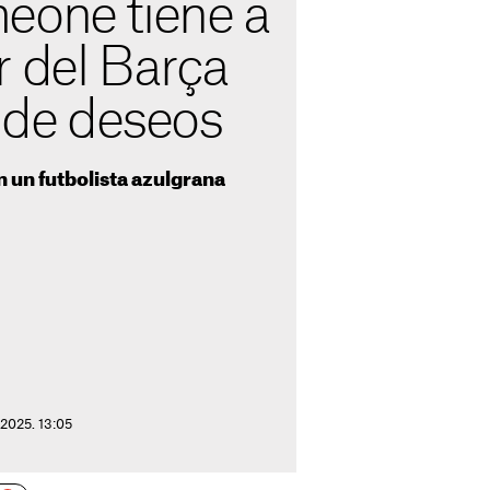
eone tiene a
r del Barça
a de deseos
en un futbolista azulgrana
2025. 13:05