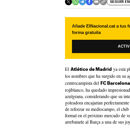
SEGUIR EN
Añade ElNacional.cat a tus f
forma gratuita
ACTI
El
ya está p
Atlético de Madrid
los nombres que ha surgido en su a
centrocampista del
FC Barcelona
rojiblanco, ha quedado impresionado
azulgrana, considerando que su inte
goleadora encajarían perfectamente 
de reforzar su mediocampo, el club 
formal en el próximo mercado de ve
arrebatarle al Barça a una de sus j