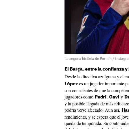
La segona història de Fermín / Instagr
El Barça, entre la confianza 
Desde la directiva azulgrana y el c
es un jugador importante pa
López
son conscientes de que la compete
jugadores como
,
y
Pedri
Gavi
D
y la posible llegada de más refuerz
podría verse afectado. Aun así,
Han
rendimiento, y se espera que el jov
queda de temporada. Su continuida