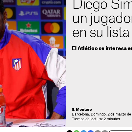
Diego Sim
un jugado
en su list
El Atlético se interesa 
S. Montero
Barcelona. Domingo, 2 de marzo de 
Tiempo de lectura: 2 minutos