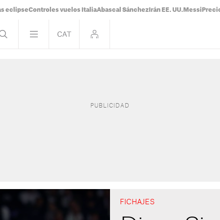
s eclipse
Controles vuelos Italia
Abascal Sánchez
Irán EE. UU.
Messi
Preci
FICHAJES