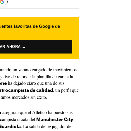
uentes favoritas de Google de
VAR AHORA →
arando un verano cargado de movimientos
etivo de reforzar la plantilla de cara a la
ha dejado claro que una de sus
one
, un perfil que
ntrocampista de calidad
ltimos mercados sin éxito.
aseguran que el Atlético ha puesto sus
a
ocampista croata del
Manchester City
. La salida del exjugador del
Guardiola