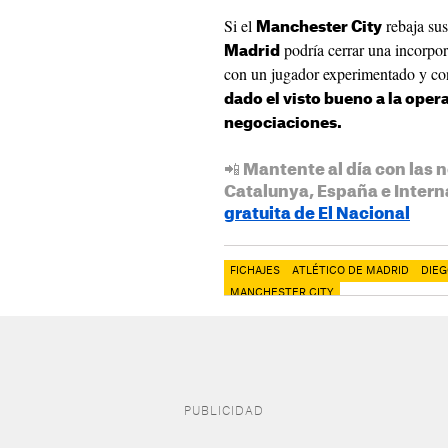
Si el
rebaja sus
Manchester City
podría cerrar una incorpo
Madrid
con un jugador experimentado y con
dado el visto bueno a la oper
negociaciones.
📲 Mantente al día con las n
Catalunya, España e Intern
gratuita de El Nacional
FICHAJES
ATLÉTICO DE MADRID
DIEG
MANCHESTER CITY