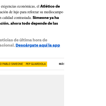
 exigencias económicas, el
Atlético de
ración de lujo para reforzar su mediocampo
 calidad contrastada.
Simeone ya ha
ación, ahora todo depende de las
oticias de última hora de
acional.
Descárgate aquí la app
O PABLO SIMEONE
PEP GUARDIOLA
MÁS