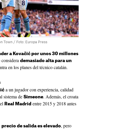
on Town / Foto: Europa Press
ender a Kovačić por unos 30 millones
co considera
demasiado alta para un
tra en los planes del técnico catalán.
a
a un jugador con experiencia, calidad
ić
al sistema de
. Además, el croata
Simeone
 el
entre 2015 y 2018 antes
Real Madrid
l
, pero
precio de salida es elevado