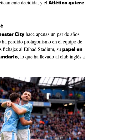
cticamente decidida, y el
Atlético quiere
ić
hace apenas un par de años
ester City
ha perdido protagonismo en el equipo de
ć
s fichajes al Etihad Stadium, su
papel en
, lo que ha llevado al club inglés a
cundario