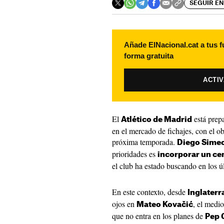
SEGUIR EN
Añade ElNacional.cat a tus f
forma gratuita
ACTI
El
está prep
Atlético de Madrid
en el mercado de fichajes, con el obj
próxima temporada.
Diego Sime
prioridades es
incorporar un ce
el club ha estado buscando en los ú
En este contexto, desde
Inglaterr
ojos en
, el medi
Mateo Kovačić
que no entra en los planes de
Pep 