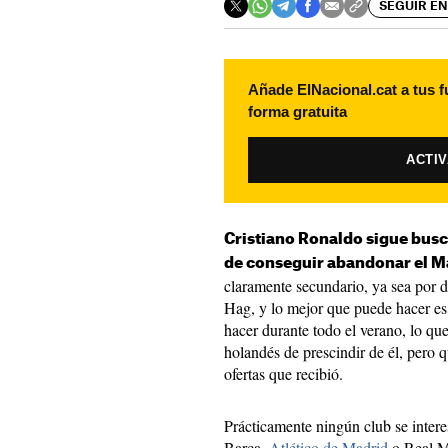
SEGUIR EN
Añade ElNacional.cat a tus f
forma gratuita
ACTI
Cristiano Ronaldo sigue bu
de conseguir abandonar el M
claramente secundario, ya sea por 
Hag, y lo mejor que puede hacer es
hacer durante todo el verano, lo que
holandés de prescindir de él, pero 
ofertas que recibió.
Prácticamente ningún club se intere
Barça,
Atlético de Madrid
o Real Ma