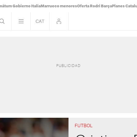
mátum Gobierno Italia
Marrueco menores
Oferta Rodri Barça
Planes Catal
FUTBOL