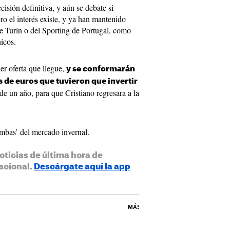
sión definitiva, y aún se debate si
ro el interés existe, y ya han mantenido
de Turín o del Sporting de Portugal, como
icos.
er oferta que llegue,
y se conformarán
 de euros que tuvieron que invertir
de un año, para que Cristiano regresara a la
ombas’ del mercado invernal.
oticias de última hora de
acional.
Descárgate aquí la app
MÁS