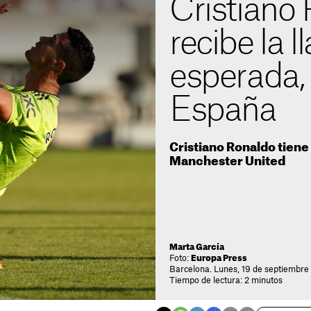
Cristiano
recibe la
esperada, 
España
Cristiano Ronaldo tiene 
Manchester United
Marta García
Foto:
Europa Press
Barcelona. Lunes, 19 de septiembre
Tiempo de lectura: 2 minutos