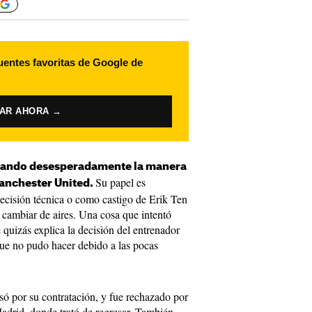
uentes favoritas de Google de
VAR AHORA →
scando desesperadamente la manera
Su papel es
anchester United.
decisión técnica o como castigo de Erik Ten
 cambiar de aires. Una cosa que intentó
 quizás explica la decisión del entrenador
que no pudo hacer debido a las pocas
só por su contratación, y fue rechazado por
drid, donde trató de regresar. También