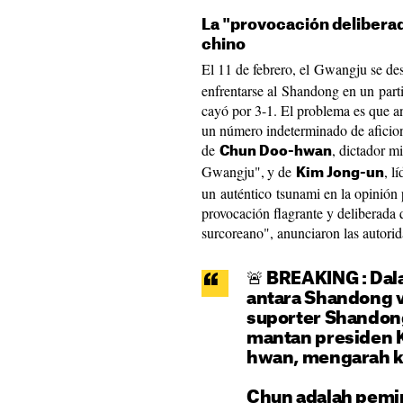
La "provocación deliberad
chino
El 11 de febrero, el Gwangju se de
enfrentarse al Shandong en un parti
cayó por 3-1. El problema es que an
un número indeterminado de aficion
de
, dictador m
Chun Doo-hwan
Gwangju",
y de
, l
Kim Jong-un
un auténtico tsunami en la opinión
provocación flagrante y deliberada
surcoreano", anunciaron las autor
🚨 BREAKING : Dal
antara Shandong 
suporter Shando
mantan presiden K
hwan, mengarah k
Chun adalah pemim