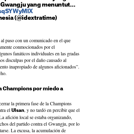
 Gwangju yang menuntut…
/csqSYWyMlX
nesia (@idextratime)
r al paso con un comunicado en el que
amente conmocionados por el
gunos fanáticos individuales en las gradas
os disculpas por el daño causado al
nto inapropiado de algunos aficionados”.
echo.
la Champions por miedo a
cerrar la primera fase de la Champions
ntra el
, y no tardó en percibir que el
Ulsan
La afición local se estaba organizando,
chos del partido contra el Gwangju, por lo
tarse. La excusa, la acumulación de