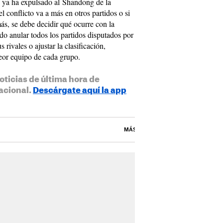
 ya ha expulsado al Shandong de la
el conflicto va a más en otros partidos o si
s, se debe decidir qué ocurre con la
o anular todos los partidos disputados por
 rivales o ajustar la clasificación,
peor equipo de cada grupo.
oticias de última hora de
acional.
Descárgate aquí la app
MÁS