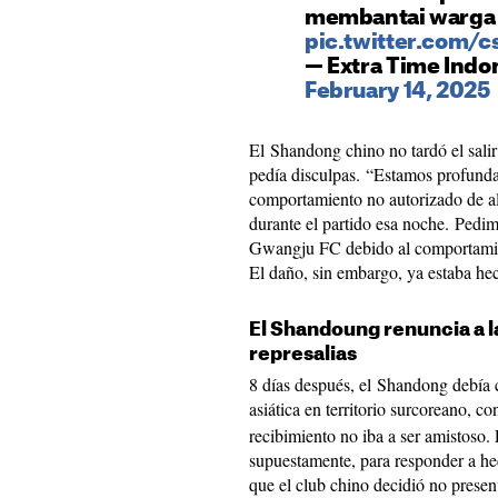
membantai warga
pic.twitter.com
— Extra Time Indo
February 14, 2025
El Shandong chino no tardó el sali
pedía disculpas. “Estamos profund
comportamiento no autorizado de al
durante el partido esa noche. Pedim
Gwangju FC debido al comportamie
El daño, sin embargo, ya estaba h
El Shandoung renuncia a 
represalias
8 días después, el Shandong debía 
asiática en territorio surcoreano, co
recibimiento no iba a ser amistoso. 
supuestamente, para responder a he
que el club chino decidió no presen