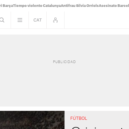
i Barça
Tiempo violento Catalunya
Antifrau Sílvia Orriols
Asesinato Barce
FÚTBOL