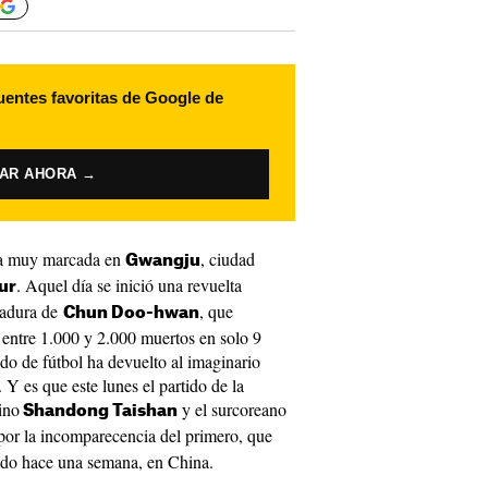
uentes favoritas de Google de
VAR AHORA →
ha muy marcada en
, ciudad
Gwangju
. Aquel día se inició una revuelta
ur
ctadura de
, que
Chun Doo-hwan
 entre 1.000 y 2.000 muertos en solo 9
ido de fútbol ha devuelto al imaginario
Y es que este lunes el partido de la
ino
y el surcoreano
Shandong Taishan
por la incomparecencia del primero, que
rido hace una semana, en China.