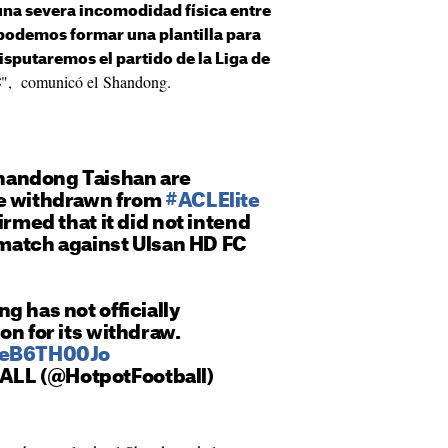
una severa incomodidad física entre
podemos formar una plantilla para
disputaremos el partido de la Liga de
", comunicó el Shandong.
C
andong Taishan are
ve withdrawn from
#ACLElite
irmed that it did not intend
r match against Ulsan HD FC
g has not officially
on for its withdraw.
/ReB6TH00Jo
LL (@HotpotFootball)