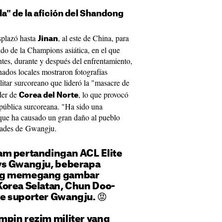
a" de la afición del Shandong
splazó hasta
, al este de China, para
Jinan
do de la Champions asiática, en el que
tes, durante y después del enfrentamiento,
ados locales mostraron fotografías
ilitar surcoreano que lideró la "masacre de
íder de
, lo que provocó
Corea del Norte
 pública surcoreana. "Ha sido una
 que ha causado un gran daño al pueblo
idades de Gwangju.
am pertandingan ACL Elite
vs Gwangju, beberapa
ng memegang gambar
orea Selatan, Chun Doo-
e suporter Gwangju. 😡
pin rezim militer yang