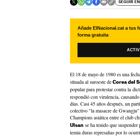
SEGUIR EN
Añade ElNacional.cat a tus f
forma gratuita
ACTI
El 18 de mayo de 1980 es una fec
situada al suroeste de
Corea del S
popular para protestar contra la di
respondió con virulencia, causando
días. Casi 45 años después, un part
colectivo "la masacre de Gwangju". 
Champions asiática entre el club ch
se ha tenido que suspender 
Ulsan
temía duras represalias por lo ocur