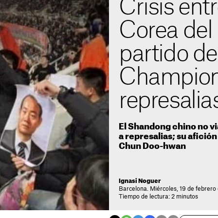
Crisis ent
Corea del
partido de
Champion
represalia
El Shandong chino no vi
a represalias; su afició
Chun Doo-hwan
Ignasi Noguer
Barcelona. Miércoles, 19 de febrero
Tiempo de lectura: 2 minutos