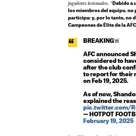
jugadores lesionados. "
Debido a 
los miembros del equipo, no 
r
participa
y, por lo tanto, no 
Campeones de Élite de la AF
BREAKING🚨
AFC announced Sh
considered to ha
after the club conf
to report for thei
on Feb 19, 2025.
As of now, Shandon
explained the reas
pic.twitter.com
— HOTPOT FOOTBA
February 19, 2025