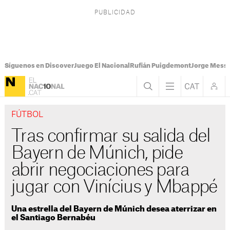
Síguenos en Discover
Juego El Nacional
Rufián Puigdemont
Jorge Messi
FÚTBOL
Tras confirmar su salida del
Bayern de Múnich, pide
abrir negociaciones para
jugar con Vinícius y Mbappé
Una estrella del Bayern de Múnich desea aterrizar en
el Santiago Bernabéu