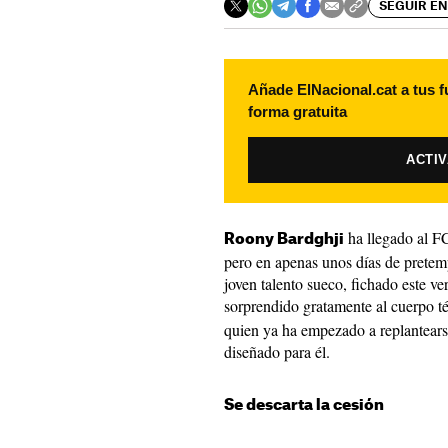
SEGUIR EN
Añade ElNacional.cat a tus f
forma gratuita
ACTI
ha llegado al F
Roony Bardghji
pero en apenas unos días de pretem
joven talento sueco, fichado este v
sorprendido gratamente al cuerpo té
quien ya ha empezado a replantearse
diseñado para él.
Se descarta la cesión