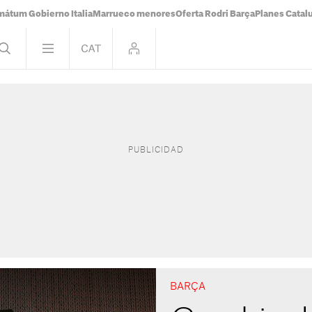
mátum Gobierno Italia
Marrueco menores
Oferta Rodri Barça
Planes Catal
BARÇA