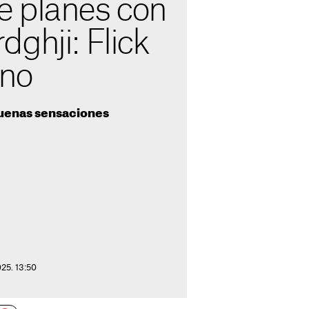
 planes con
ghji: Flick
eno
buenas sensaciones
025. 13:50