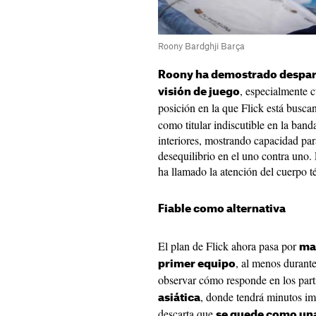
Roony Bardghji Barça
Roony ha demostrado desparp
, especialmente
visión de juego
posición en la que Flick está busca
como titular indiscutible en la ban
interiores, mostrando capacidad para
desequilibrio en el uno contra uno.
ha llamado la atención del cuerpo t
Fiable como alternativa
El plan de Flick ahora pasa por
ma
, al menos durante
primer equipo
observar cómo responde en los part
, donde tendrá minutos imp
asiática
descarta que
se quede como una 