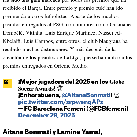
recibido el Barça. Entre premio y premio culé han ido
premiando a otros futbolistas. Aparte de los muchos
premios entregados al PSG, con nombres como Ousmane
Dembélé, Vitinha, Luis Enrique Martínez, Nasser Al-
Khelaïfi, Luís Campos, entre otros, el club blaugrana ha
recibido muchas distinciones. Y más después de la
creación de los premios de LaLiga, que se han unido a los
premios entregados en Oriente Medio.
¡Mejor jugadora del 2025 en los 𝐆𝐥𝐨𝐛𝐞
𝐒𝐨𝐜𝐜𝐞𝐫 𝐀𝐰𝐚𝐫𝐝𝐬! 🏆
¡Enhorabuena,
@AitanaBonmati
! 👏
pic.twitter.com/xrpwsnqAPx
— FC Barcelona Femení (@FCBfemeni)
December 28, 2025
Aitana Bonmatí y Lamine Yamal,