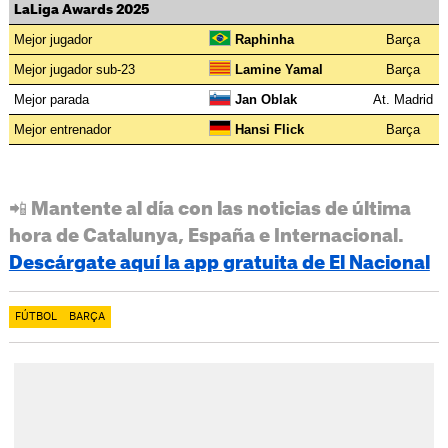
LaLiga Awards 2025
Mejor jugador
Raphinha
Barça
Mejor jugador sub-23
Lamine Yamal
Barça
Mejor parada
Jan Oblak
At. Madrid
Mejor entrenador
Hansi Flick
Barça
📲 Mantente al día con las noticias de última
hora de Catalunya, España e Internacional.
Descárgate aquí la app gratuita de El Nacional
FÚTBOL
BARÇA