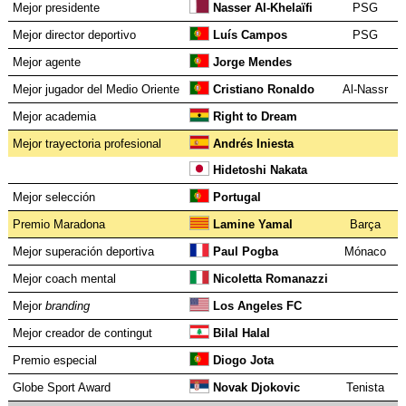
Mejor presidente
Nasser Al-Khelaïfi
PSG
Mejor director deportivo
Luís Campos
PSG
Mejor agente
Jorge Mendes
Mejor jugador del Medio Oriente
Cristiano Ronaldo
Al-Nassr
Mejor academia
Right to Dream
Mejor trayectoria profesional
Andrés Iniesta
Hidetoshi Nakata
Mejor selección
Portugal
Premio Maradona
Lamine Yamal
Barça
Mejor superación deportiva
Paul Pogba
Mónaco
Mejor coach mental
Nicoletta Romanazzi
Mejor
branding
Los Angeles FC
Mejor creador de contingut
Bilal Halal
Premio especial
Diogo Jota
Globe Sport Award
Novak Djokovic
Tenista