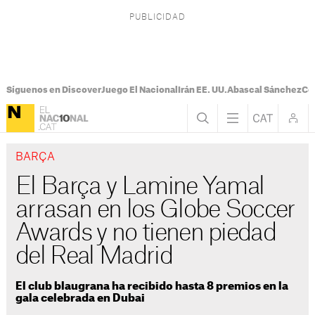
Síguenos en Discover
Juego El Nacional
Irán EE. UU.
Abascal Sánchez
Con
BARÇA
El Barça y Lamine Yamal
arrasan en los Globe Soccer
Awards y no tienen piedad
del Real Madrid
El club blaugrana ha recibido hasta 8 premios en la
gala celebrada en Dubai