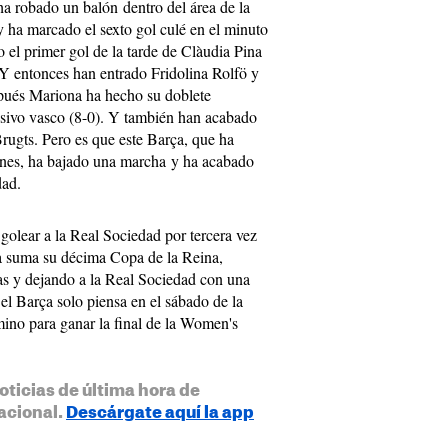
ha robado un balón dentro del área de la
ha marcado el sexto gol culé en el minuto
 el primer gol de la tarde de Clàudia Pina
 Y entonces han entrado Fridolina Rolfö y
pués Mariona ha hecho su doblete
ensivo vasco (8-0). Y también han acabado
ugts. Pero es que este Barça, que ha
ones, ha bajado una marcha y ha acabado
dad.
golear a la Real Sociedad por tercera vez
a suma su décima Copa de la Reina,
s y dejando a la Real Sociedad con una
el Barça solo piensa en el sábado de la
ino para ganar la final de la Women's
oticias de última hora de
acional.
Descárgate aquí la app