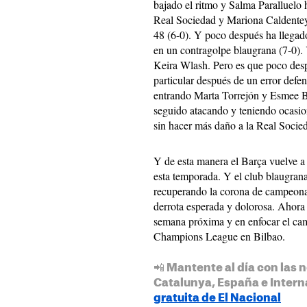
bajado el ritmo y Salma Paralluelo 
Real Sociedad y Mariona Caldentey 
48 (6-0). Y poco después ha llegado
en un contragolpe blaugrana (7-0).
Keira Wlash. Pero es que poco des
particular después de un error def
entrando Marta Torrejón y Esmee Br
seguido atacando y teniendo ocasi
sin hacer más daño a la Real Socie
Y de esta manera el Barça vuelve a 
esta temporada. Y el club blaugran
recuperando la corona de campeona
derrota esperada y dolorosa. Ahora 
semana próxima y en enfocar el cam
Champions League en Bilbao.
📲 Mantente al día con las n
Catalunya, España e Intern
gratuita de El Nacional