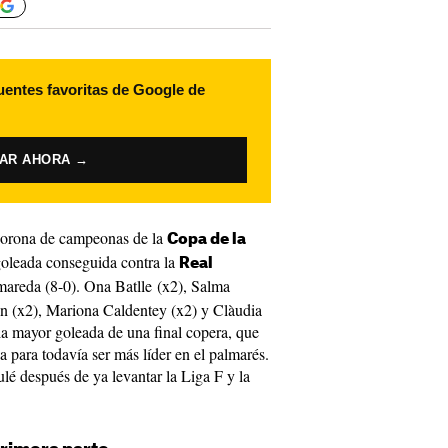
uentes favoritas de Google de
VAR AHORA →
corona de campeonas de la
Copa de la
goleada conseguida contra la
Real
areda (8-0). Ona Batlle (x2), Salma
n (x2), Mariona Caldentey (x2) y Clàudia
la mayor goleada de una final copera, que
a para todavía ser más líder en el palmarés.
culé después de ya levantar la Liga F y la