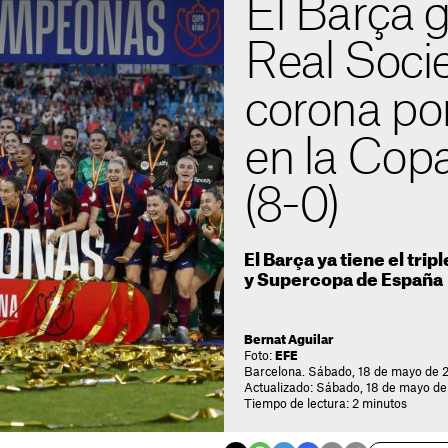
El Barça g
Real Soci
corona po
en la Copa
(8-0)
El Barça ya tiene el trip
y Supercopa de España
Bernat Aguilar
Foto:
EFE
Barcelona. Sábado, 18 de mayo de 
Actualizado: Sábado, 18 de mayo de
Tiempo de lectura: 2 minutos