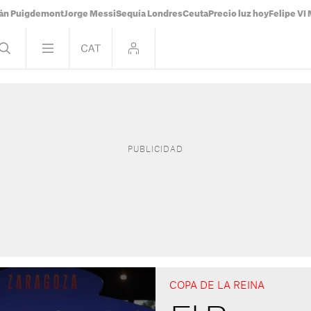
ián Puigdemont
Jorge Messi
Sequía Londres
Ceuta
Precio luz hoy
Felipe VI 
COPA DE LA REINA