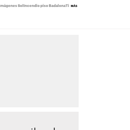
Imágenes Sol
Incendio piso Badalona
Tiempo Catalunya
Eclipse solar map
MÁS