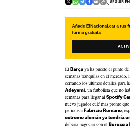
SEGUIR EN
Añade ElNacional.cat a tus f
forma gratuita
ACTI
El
ya ha puesto el punto de
Barça
semanas tranquilas en el mercado, la
cerrando los últimos detalles para 
, un futbolista que no ha
Adeyemi
semanas para llegar al
Spotify C
nuevo jugador culé más pronto que 
periodista
, es
Fabrizio Romano
extremo alemán ya tendría un
debería negociar con el
Borussia