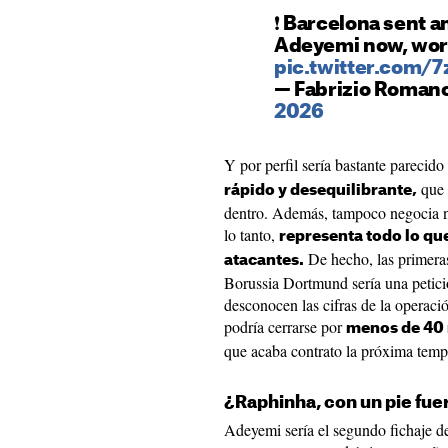
❗️ Barcelona sent an
Adeyemi now, work
pic.twitter.com/7
— Fabrizio Roman
2026
Y por perfil sería bastante parecid
que 
rápido y desequilibrante,
dentro. Además, tampoco negocia ni
lo tanto,
representa todo lo que
De hecho, las primeras
atacantes.
Borussia Dortmund sería una petici
desconocen las cifras de la operaci
podría cerrarse por
menos de 40 
que acaba contrato la próxima temp
¿Raphinha, con un pie fue
Adeyemi sería el segundo fichaje de