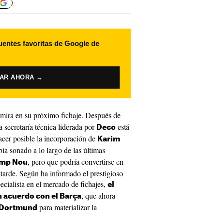
uentes favoritas de Google de
VAR AHORA →
 mira en su próximo fichaje. Después de
 secretaría técnica liderada por
está
Deco
hacer posible la incorporación de
Karim
bía sonado a lo largo de las últimas
, pero que podría convertirse en
amp Nou
tarde. Según ha informado el prestigioso
pecialista en el mercado de fichajes,
el
, que ahora
 acuerdo con el Barça
para materializar la
 Dortmund