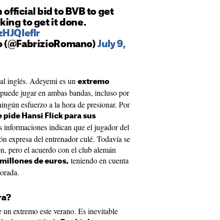
 official bid to BVB to get
ing to get it done.
zHJQIeflr
o (@FabrizioRomano)
July 9,
o al inglés. Adeyemi es un
extremo
puede jugar en ambas bandas, incluso por
ngún esfuerzo a la hora de presionar. Por
 pide Hansi Flick para sus
 informaciones indican que el jugador del
ón expresa del entrenador culé. Todavía se
ón, pero el acuerdo con el club alemán
teniendo en cuenta
millones de euros,
orada.
ra?
 un extremo este verano. Es inevitable