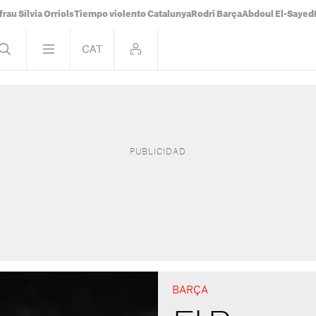
frau Sílvia Orriols
Tiempo violento Catalunya
Rodri Barça
Abdoul El-Sayed
BARÇA