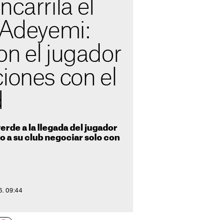
ncarrila el
 Adeyemi:
on el jugador
iones con el
d
verde a la llegada del jugador
o a su club negociar solo con
26. 09:44