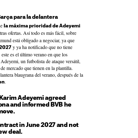
arça para la delantera
ue
la máxima prioridad de Adeyemi
ras ofertas. Así todo es más fácil, sobre
tmund está obligado a negociar, ya que
y ya ha notificado que no tiene
 2027
, este es el último verano en que los
deyemi, un futbolista de ataque versátil,
de mercado que tienen en la plantilla.
elantera blaugrana del verano, después de la
.
on
 Karim Adeyemi agreed
ona and informed BVB he
move.
ntract in June 2027 and not
ew deal.