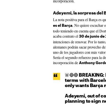
incorporación.
Adeyemi, la sorpresa del B
La nota positiva para el Barça es q
. No quiere escuchar ot
es el Barça
todo teniendo en cuenta que el Dor
acaba contrato el
30 de junio de
intenciones de renovar. Por lo tanto
alemanes podrán sacar provecho de A
uno de los jugadores con más valor 
Sería el segundo refuerzo para la d
incorporación de
Anthony Gord
🚨🔵🔴 BREAKING:
terms with Barcel
only wants Barça 
Adeyemi, out of co
planning to sign n