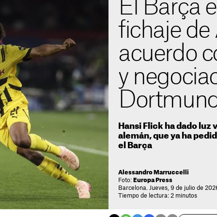
El Barça e
fichaje de
acuerdo c
y negociac
Dortmun
Hansi Flick ha dado luz 
alemán, que ya ha pedid
el Barça
Alessandro Marruccelli
Foto:
Europa Press
Barcelona. Jueves, 9 de julio de 20
Tiempo de lectura: 2 minutos