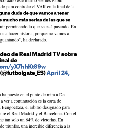
recordado este mismo viernes Pablo
do para controlar el VAR en la final de la
guna duda de que vamos a tener
 mucho más serias de las que se
ir permitiendo lo que se está pasando. En
os a hacer historia, porque no vamos a
aguantando", ha declarado.
ideo de Real Madrid TV sobre
inal de
.com/yX7hhKt89w
(@futbolgate_ES)
April 24,
a ha puesto en el punto de mira a De
 ver a continuación es la carta de
 Bengoetxea, el árbitro designado para
entre el Real Madrid y el Barcelona. Con el
ne tan solo un 64% de victorias. En
 triunfos, una increíble diferencia a la