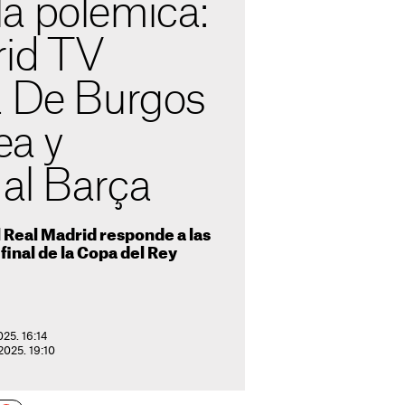
a polémica:
rid TV
a De Burgos
ea y
al Barça
l Real Madrid responde a las
 final de la Copa del Rey
025. 16:14
 2025. 19:10