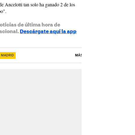
e Ancelotti tan solo ha ganado 2 de los
po".
oticias de última hora de
acional.
Descárgate aquí la app
 MADRID
MÁS