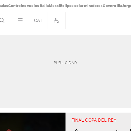
tadas
Controles vuelos Italia
Messi
Eclipse solar miradores
Govern Illa
Jorg
FINAL COPA DEL REY