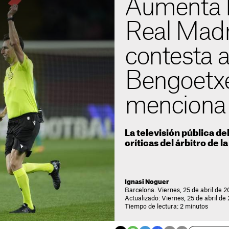
Aumenta l
Real Mad
contesta 
Bengoetx
menciona 
La televisión pública de
críticas del árbitro de la
Ignasi Noguer
Barcelona. Viernes, 25 de abril de 2
Actualizado: Viernes, 25 de abril de
Tiempo de lectura: 2 minutos