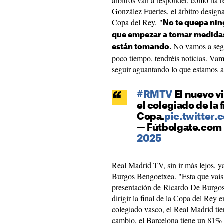
árbitros van a responder, como ha 
González Fuertes, el árbitro designa
Copa del Rey. "
No te quepa nin
que empezar a tomar medidas
No vamos a segu
están tomando.
poco tiempo, tendréis noticias. Vam
seguir aguantando lo que estamos 
#RMTV
El nuevo v
el colegiado de la f
Copa.
pic.twitter
— Fútbolgate.com 
2025
Real Madrid TV, sin ir más lejos, y
Burgos Bengoetxea. "Esta que vais a
presentación de Ricardo De Burgos
dirigir la final de la Copa del Rey 
colegiado vasco, el Real Madrid tie
cambio, el Barcelona tiene un 81% de