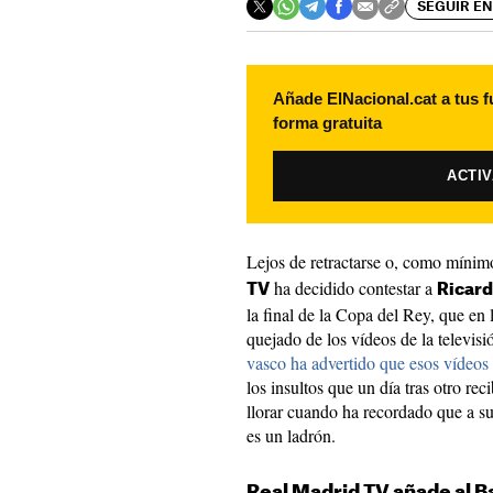
SEGUIR EN
Añade ElNacional.cat a tus f
forma gratuita
ACTI
Lejos de retractarse o, como mínimo
ha decidido contestar a
TV
Ricard
la final de la Copa del Rey, que en 
quejado de los vídeos de la televis
vasco ha advertido que esos vídeos
los insultos que un día tras otro rec
llorar cuando ha recordado que a su 
es un ladrón.
Real Madrid TV añade al B