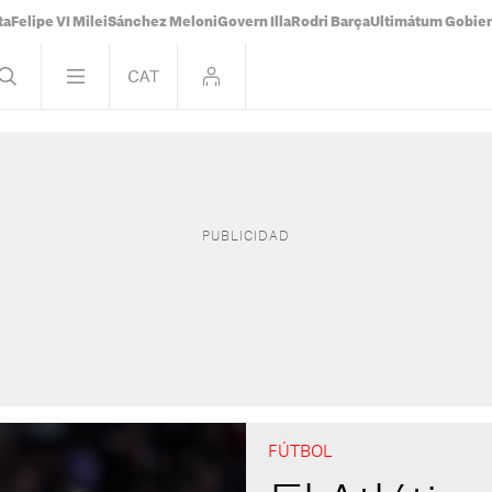
ta
Felipe VI Milei
Sánchez Meloni
Govern Illa
Rodri Barça
Ultimátum Gobiern
FÚTBOL