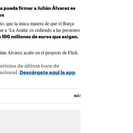
a pueda firmar a Julián Álvarez es
os
o, que la única manera de que el Barça
ar a ‘La Araña’ es cediendo a las presiones
 100 millones de euros que exigen.
lián Álvarez acabe en el proyecto de Flick.
oticias de última hora de
acional.
Descárgate aquí la app
MÁS