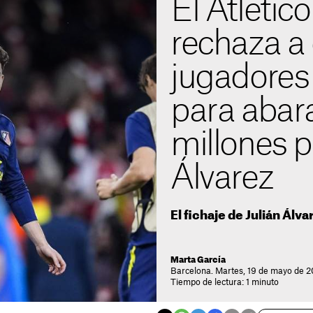
El Atlétic
rechaza a
jugadores
para abara
millones p
Álvarez
El fichaje de Julián Álva
Marta García
Barcelona. Martes, 19 de mayo de 2
Tiempo de lectura: 1 minuto