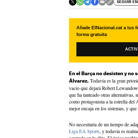
SEGUIR EN
Añade ElNacional.cat a tus f
forma gratuita
ACTI
En el Barça no desisten y no 
Todavía es la gran priori
Álvarez.
vacío que dejará Robert Lewandowsk
que ha tanteado otras alternativas,
como protagonista a la estrella del 
mejor encaja en los sistemas, y que
No necesitaría de un tiempo de ada
Liga EA Sports
, y todavía es real
acumula en la élite. El único proble