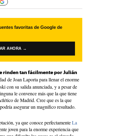
uentes favoritas de Google de
VAR AHORA →
se rinden tan fácilmente por Julián
dad de Joan Laporta para llenar el enorme
i con su salida anunciada, y a pesar de
 ninguna le convence más que la que tiene
Atlético de Madrid. Cree que es la que
 podría asegurar un magnífico resultado.
ptación, ya que conoce perfectamente
La
mente joven para la enorme experiencia que
ma que dificulta las cosas es el elevado