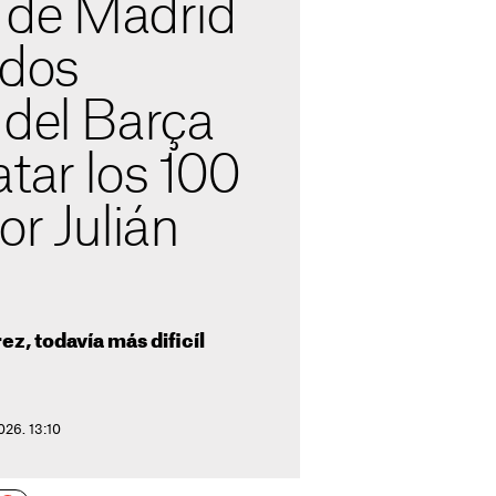
o de Madrid
 dos
 del Barça
tar los 100
or Julián
rez, todavía más dificíl
026. 13:10