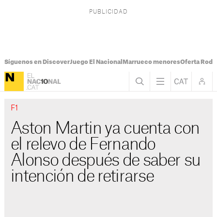
Síguenos en Discover
Juego El Nacional
Marrueco menores
Oferta Rodri
F1
Aston Martin ya cuenta con
el relevo de Fernando
Alonso después de saber su
intención de retirarse