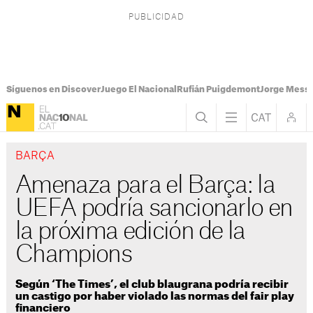
Síguenos en Discover
Juego El Nacional
Rufián Puigdemont
Jorge Messi
BARÇA
Amenaza para el Barça: la
UEFA podría sancionarlo en
la próxima edición de la
Champions
Según ‘The Times’, el club blaugrana podría recibir
un castigo por haber violado las normas del fair play
financiero