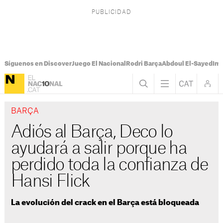
Síguenos en Discover
Juego El Nacional
Rodri Barça
Abdoul El-Sayed
Imá
BARÇA
Adiós al Barça, Deco lo
ayudará a salir porque ha
perdido toda la confianza de
Hansi Flick
La evolución del crack en el Barça está bloqueada