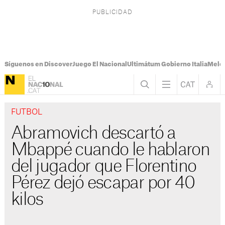
Síguenos en Discover
Juego El Nacional
Ultimátum Gobierno Italia
Melon
FUTBOL
Abramovich descartó a
Mbappé cuando le hablaron
del jugador que Florentino
Pérez dejó escapar por 40
kilos