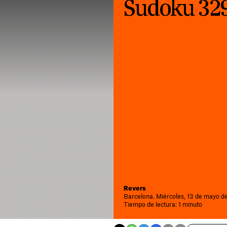
Sudoku 32
Revers
Barcelona. Miércoles, 13 de mayo d
Tiempo de lectura: 1 minuto