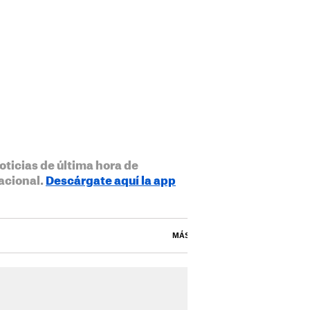
oticias de última hora de
acional.
Descárgate aquí la app
MÁS