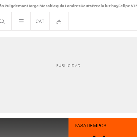
ián Puigdemont
Jorge Messi
Sequía Londres
Ceuta
Precio luz hoy
Felipe VI 
PASATIEMPOS