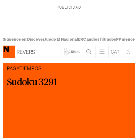
Síguenos en Discover
Juego El Nacional
ERC audios filtrados
PP menores
PASATIEMPOS
Sudoku 3291