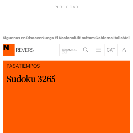
Síguenos en Discover
Juego El Nacional
Ultimátum Gobierno Italia
Melon
PASATIEMPOS
Sudoku 3265