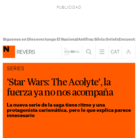
Síguenos en Discover
Juego El Nacional
Antifrau Sílvia Orriols
Encuesta 
SERIES
'Star Wars: The Acolyte', la
fuerza ya no nos acompaña
La nueva serie de la saga tiene ritmo y una
protagonista carismática, pero lo que explica parece
innecesario