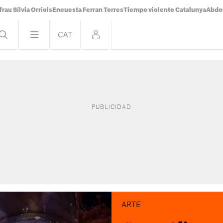
frau Sílvia Orriols
Encuesta Ferran Torres
Tiempo violento Catalunya
Abdou
ARTE