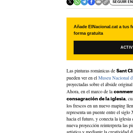
SEGUIR EN
Añade ElNacional.cat a tus f
forma gratuita
ACTI
Las pinturas románicas de
Sant Cl
pueden ver en el
Museu Nacional d'
proyectadas sobre el ábside original
Ahora, en el marco de la
conmemo
, cu
consagración de la iglesia
los frescos en un nuevo maping llen
representa un puente entre el siglo 
hacia el futuro, y conecta la iglesia
nueva proyección reinterpreta las pi
artístico y mediante la creatividad d