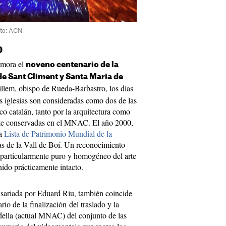
oto: ACN
0
emora el
noveno centenario de la
de Sant Climent y Santa Maria de
llem, obispo de Rueda-Barbastro, los días
s iglesias son consideradas como dos de las
o catalán, tanto por la arquitectura como
ente conservadas en el MNAC. El año 2000,
la
Lista de Patrimonio Mundial de la
sias de la Vall de Boí. Un reconocimiento
particularmente puro y homogéneo del arte
ido prácticamente intacto.
ariada por Eduard Riu, también coincide
io de la finalización del traslado y la
adella (actual MNAC) del conjunto de las