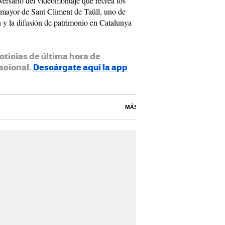
versario del videomontaje que recrea los
e mayor de Sant Climent de Taüll, uno de
n y la difusión de patrimonio en Catalunya
oticias de última hora de
acional.
Descárgate aquí la app
MÁS