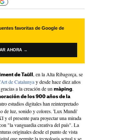
uentes favoritas de Google de
VAR AHORA →
, en la Alta Ribagorça, se
iment de Taüll
Art de Catalunya
y desde hace diez años
 gracias a la creación de un
.
màping
ración de los 900 años de la
atro estudios digitales han reinterpretado
o de luz, sonido y colores. 'Lux Mundi'
XI y el presente para proyectar una mirada
 con "la vanguardia creativa del país". La
nturas originales desde el punto de vista
igital que permite la tecnología actual y se