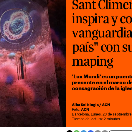
Sant Climen
inspira y c
vanguardia 
país" con s
maping
'Lux Mundi' es un puente 
presente en el marco de
consagración de la igles
Alba Solé Ingla / ACN
Foto:
ACN
Barcelona. Lunes, 23 de septiembre
Tiempo de lectura: 2 minutos