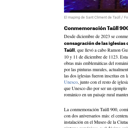
El maping de Sant Climent de Taüll / F
Conmemoración Taüll 90
Desde diciembre de 2023 se conm
consagración de las iglesias 
, que llevó a cabo Ramon Gui
Taüll
10 y 11 de diciembre de 1123. Esta
obras más emblemáticas del románic
por las pinturas murales, actualm
las dos iglesias fueron inscritas en 
Unesco
, junto con el resto de igle
que Unesco dio por ser un ejemplo 
románico en un paisaje rural manten
La conmemoración Taüll 900, comis
con dos aniversarios más: el centenar
instalación en el Museo de la Ciut