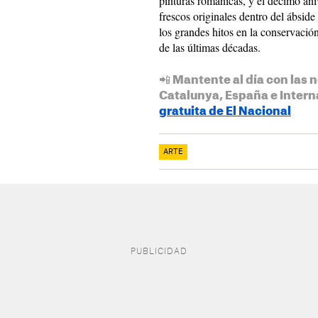
pinturas románicas, y el décimo ani
frescos originales dentro del ábsid
los grandes hitos en la conservació
de las últimas décadas.
📲 Mantente al día con las n
Catalunya, España e Intern
gratuita de El Nacional
ARTE