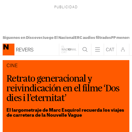
Síguenos en Discover
Juego El Nacional
ERC audios filtrados
PP menores
CINE
Retrato generacional y
reivindicación en el filme ‘Dos
dies i l’eternitat’
El largometraje de Marc Esquirol recuerda los viajes
de carretera de la Nouvelle Vague