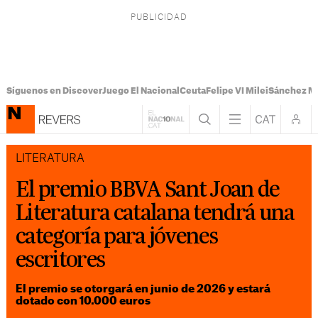
Síguenos en Discover
Juego El Nacional
Ceuta
Felipe VI Milei
Sánchez M
LITERATURA
El premio BBVA Sant Joan de
Literatura catalana tendrá una
categoría para jóvenes
escritores
El premio se otorgará en junio de 2026 y estará
dotado con 10.000 euros