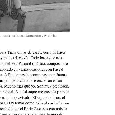
particulares Pascal Comelade y Pau Riba
ba a Tiana cintas de casete con mis bases
a y me las devolvía. Todo hasta que nos
dio del Pep Pascual (músico, compositor e
laborado en varias ocasiones con Pascal
ia. A Pau le pasaba como pasa con Jaume
 imagen, pero cuando se encierran en un
ios. Mucho más que yo. Son muy preciosos,
an radical. A mí siempre me gusta la primera
 nada improvisado. El segundo disco, el
 cosa. Hay temas como
El vi al corb el torna
recitado por el Enric Casasses con música
 una versión que grabé hace tiempo de