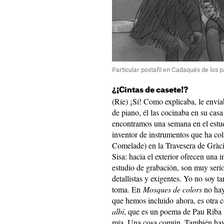
Particular postañl en Cadaqués de los 
¿¡Cintas de casete!?
(Ríe) ¡Sí! Como explicaba, le envia
de piano, él las cocinaba en su cas
encontramos una semana en el estu
inventor de instrumentos que ha co
Comelade) en la Travesera de Gràc
Sisa: hacia el exterior ofrecen una
estudio de grabación, son muy ser
detallistas y exigentes. Yo no soy t
toma. En
Mosques de colors
no hay
que hemos incluido ahora, es otra
albí
, que es un poema de Pau Riba 
mía. Una cosa común. También hay