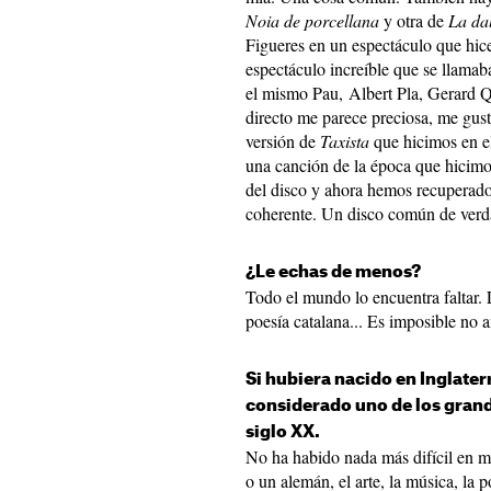
Noia de porcellana
y otra de
La dal
Figueres en un espectáculo que hice
espectáculo increíble que se llama
el mismo Pau, Albert Pla, Gerard Qu
directo me parece preciosa, me gu
versión de
Taxista
que hicimos en 
una canción de la época que hicim
del disco y ahora hemos recuperad
coherente. Un disco común de verd
¿Le echas de menos?
Todo el mundo lo encuentra faltar. 
poesía catalana... Es imposible no a
Si hubiera nacido en Inglater
considerado uno de los grand
siglo XX.
No ha habido nada más difícil en mi
o un alemán, el arte, la música, la