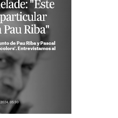
elade: "Este
 particular
 Pau Riba"
unto de Pau Riba y Pascal
olors'. Entrevistamos al
e 2024. 05:30