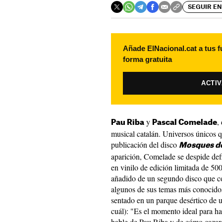
SEGUIR EN
Añade ElNacional.cat a tus f
forma gratuita
ACTI
y
,
Pau Riba
Pascal Comelade
musical catalán. Universos únicos 
publicación del disco
Mosques de
aparición, Comelade se despide def
en vinilo de edición limitada de 5
añadido de un segundo disco que co
algunos de sus temas más conocido
sentado en un parque desértico de u
cuál): "Es el momento ideal para ha
hable de Pau Riba y de cómo cazar