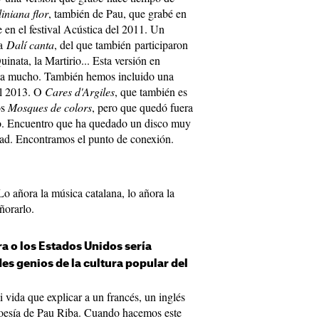
iniana flor
, también de Pau, que grabé en
 en el festival Acústica del 2011. Un
ba
Dalí canta
, del que también participaron
inata, la Martirio... Esta versión en
sta mucho. También hemos incluido una
el 2013. O
Cares d'Argiles
, que también es
os
Mosques de colors
, pero que quedó fuera
o. Encuentro que ha quedado un disco muy
ad. Encontramos el punto de conexión.
Lo añora la música catalana, lo añora la
ñorarlo.
ra o los Estados Unidos sería
es genios de la cultura popular del
 vida que explicar a un francés, un inglés
 poesía de Pau Riba. Cuando hacemos este