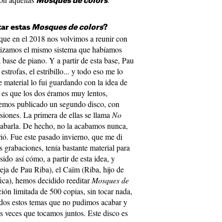
Mosques de colors
tar estas
Mosques de colors
?
 que en el 2018 nos volvimos a reunir con
ilizamos el mismo sistema que habíamos
 base de piano. Y a partir de esta base, Pau
 estrofas, el estribillo... y todo eso me lo
e material lo fui guardando con la idea de
 es que los dos éramos muy lentos,
 hemos publicado un segundo disco, con
rsiones. La primera de ellas se llama
No
cabarla. De hecho, no la acabamos nunca,
ó. Fue este pasado invierno, que me di
s grabaciones, tenía bastante material para
ido así cómo, a partir de esta idea, y
eja de Pau Riba), el Caïm (Riba, hijo de
ica), hemos decidido reeditar
Mosques de
ción limitada de 500 copias, sin tocar nada,
dos estos temas que no pudimos acabar y
s veces que tocamos juntos. Este disco es