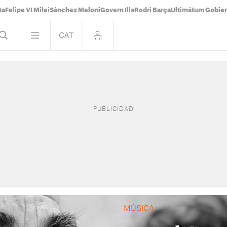
ta
Felipe VI Milei
Sánchez Meloni
Govern Illa
Rodri Barça
Ultimátum Gobiern
MÚSICA