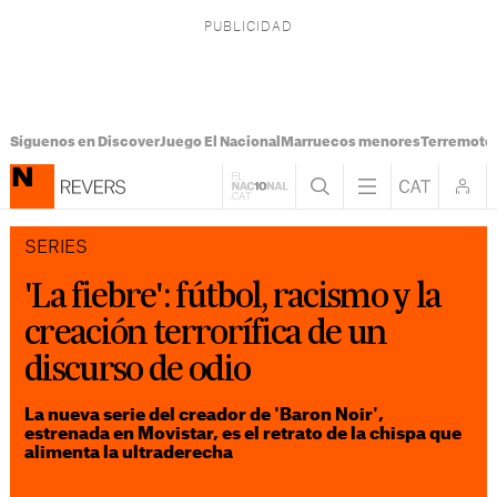
Síguenos en Discover
Juego El Nacional
Marruecos menores
Terremoto
SERIES
'La fiebre': fútbol, racismo y la
creación terrorífica de un
discurso de odio
La nueva serie del creador de 'Baron Noir',
estrenada en Movistar, es el retrato de la chispa que
alimenta la ultraderecha