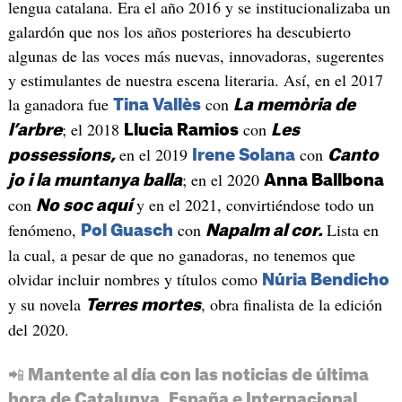
lengua catalana. Era el año 2016 y se institucionalizaba un
galardón que nos los años posteriores ha descubierto
algunas de las voces más nuevas, innovadoras, sugerentes
y estimulantes de nuestra escena literaria. Así, en el 2017
la ganadora fue
con
Tina Vallès
La memòria de
; el 2018
con
l’arbre
Llucia Ramios
Les
en el 2019
con
possessions,
Irene Solana
Canto
; en el 2020
jo i la muntanya balla
Anna Ballbona
con
y en el 2021, convirtiéndose todo un
No soc aquí
fenómeno,
con
Lista en
Pol Guasch
Napalm al cor.
la cual, a pesar de que no ganadoras, no tenemos que
olvidar incluir nombres y títulos como
Núria Bendicho
y su novela
, obra finalista de la edición
Terres mortes
del 2020.
📲 Mantente al día con las noticias de última
hora de Catalunya, España e Internacional.