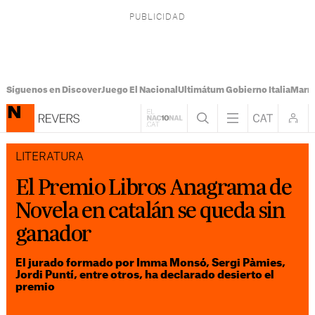
Síguenos en Discover
Juego El Nacional
Ultimátum Gobierno Italia
Marr
LITERATURA
El Premio Libros Anagrama de
Novela en catalán se queda sin
ganador
El jurado formado por Imma Monsó, Sergi Pàmies,
Jordi Puntí, entre otros, ha declarado desierto el
premio