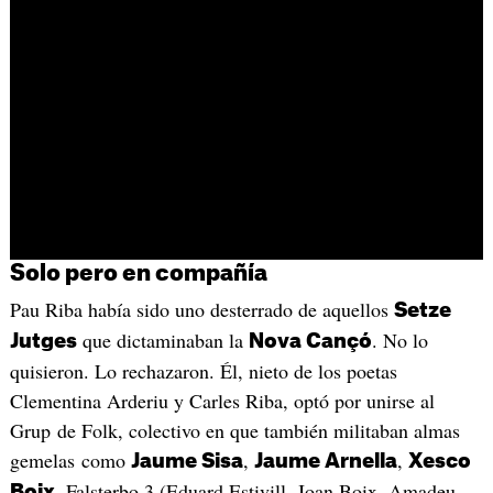
Solo pero en compañía
Pau Riba había sido uno desterrado de aquellos
Setze
que dictaminaban la
. No lo
Jutges
Nova Cançó
quisieron. Lo rechazaron. Él, nieto de los poetas
Clementina Arderiu y Carles Riba, optó por unirse al
Grup de Folk, colectivo en que también militaban almas
gemelas como
,
,
Jaume Sisa
Jaume Arnella
Xesco
, Falsterbo 3 (Eduard Estivill, Joan Boix, Amadeu
Boix