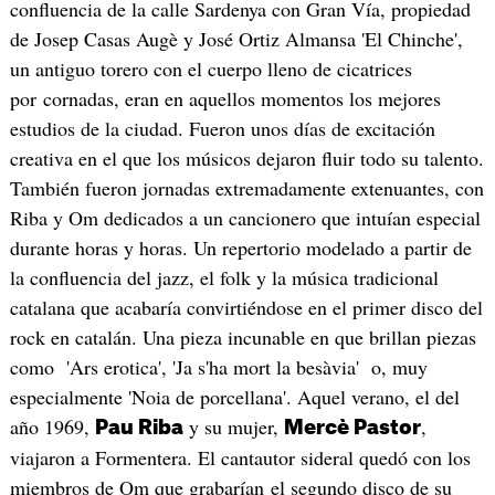
confluencia de la calle Sardenya con Gran Vía, propiedad
de Josep Casas Augè y José Ortiz Almansa 'El Chinche',
un antiguo torero con el cuerpo lleno de cicatrices
por cornadas, eran en aquellos momentos los mejores
estudios de la ciudad. Fueron unos días de excitación
creativa en el que los músicos dejaron fluir todo su talento.
También fueron jornadas extremadamente extenuantes, con
Riba y Om dedicados a un cancionero que intuían especial
durante horas y horas. Un repertorio modelado a partir de
la confluencia del jazz, el folk y la música tradicional
catalana que acabaría convirtiéndose en el primer disco del
rock en catalán. Una pieza incunable en que brillan piezas
como 'Ars erotica', 'Ja s'ha mort la besàvia' o, muy
especialmente 'Noia de porcellana'. Aquel verano, el del
año 1969,
y su mujer,
,
Pau Riba
Mercè Pastor
viajaron a Formentera. El cantautor sideral quedó con los
miembros de Om que grabarían el segundo disco de su