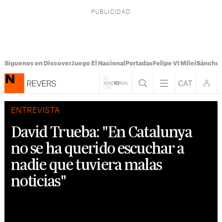
Síguenos en Discover
Juego El Nacional
Portadas
Felipe VI Milei
Sánchez
ENTREVISTA
David Trueba: "En Catalunya
no se ha querido escuchar a
nadie que tuviera malas
noticias"