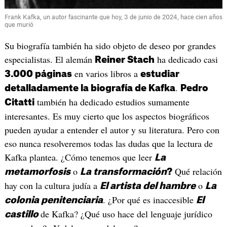
Frank Kafka, un autor fascinante que hoy, 3 de junio de 2024, hace cien años
que murió
Su biografía también ha sido objeto de deseo por grandes
especialistas. El alemán
ha dedicado casi
Reiner Stach
en varios libros a
3.000 páginas
estudiar
.
detalladamente la biografía de Kafka
Pedro
también ha dedicado estudios sumamente
Citatti
interesantes. Es muy cierto que los aspectos biográficos
pueden ayudar a entender el autor y su literatura. Pero con
eso nunca resolveremos todas las dudas que la lectura de
Kafka plantea. ¿Cómo tenemos que leer
La
o
Qué relación
metamorfosis
La transformación
?
hay con la cultura judía a
o
El artista del hambre
La
. ¿Por qué es inaccesible
colonia penitenciaria
El
de Kafka? ¿Qué uso hace del lenguaje jurídico
castillo