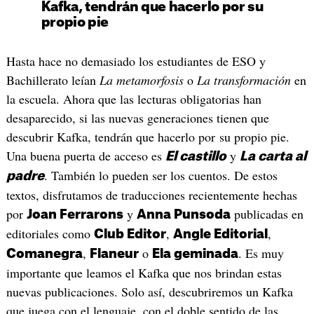
Kafka, tendrán que hacerlo por su
propio pie
Hasta hace no demasiado los estudiantes de ESO y
Bachillerato leían
La metamorfosis
o
La transformación
en
la escuela. Ahora que las lecturas obligatorias han
desaparecido, si las nuevas generaciones tienen que
descubrir Kafka, tendrán que hacerlo por su propio pie.
Una buena puerta de acceso es
y
El castillo
La carta al
. También lo pueden ser los cuentos. De estos
padre
textos, disfrutamos de traducciones recientemente hechas
por
y
publicadas en
Joan Ferrarons
Anna Punsoda
editoriales como
,
,
Club Editor
Angle Editorial
,
o
. Es muy
Comanegra
Flaneur
Ela geminada
importante que leamos el Kafka que nos brindan estas
nuevas publicaciones. Solo así, descubriremos un Kafka
que juega con el lenguaje, con el doble sentido de las