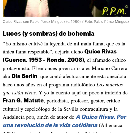
Quico Rivas con Pablo Pérez Mínguez (c. 1980) / Foto: Pablo Pérez Mínguez
Luces (y sombras) de bohemia
“Yo mismo cultivé la leyenda de mi mala fama, que es la
única fama respetable”, dejaría dicho
Quico Rivas
, el afamado crítico
(Cuenca, 1953 - Ronda, 2008)
protagonista. El entonces joven artista es Mariano Carrera
aka
, que contó afectuosamente esta anécdota
Dis Berlín
hace unos años en el programa radiofónico
Los muertos
que están vivos
. Y yo la cuento aquí un poco a traición de
, periodista, profesor, gestor, crítico
Fran G. Matute
cultural y espeleólogo de la Sevilla contracultura y la
Andalucía pop, amén de autor de
A Quico Rivas. Por
(Athenaica,
una revolución de la vida cotidiana