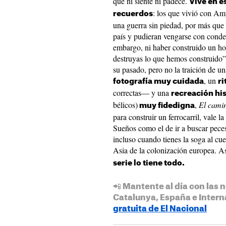
que ni siente ni padece.
Vive en e
: los que vivió con Amy
recuerdos
una guerra sin piedad, por más que
país y pudieran vengarse con conden
embargo, ni haber construido un hog
destruyas lo que hemos construido”
su pasado, pero no la traición de u
, un
fotografía muy cuidada
ri
correctas— y una
recreación hi
bélicos)
,
El cami
muy fidedigna
para construir un ferrocarril, vale l
Sueños como el de ir a buscar peces
incluso cuando tienes la soga al cuel
Asia de la colonización europea. 
serie lo tiene todo.
📲 Mantente al día con las n
Catalunya, España e Intern
gratuita de El Nacional