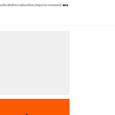
edia Mallorca
Destino imperio romano
Eclipse solar mapa
Precio de la luz
MÁS