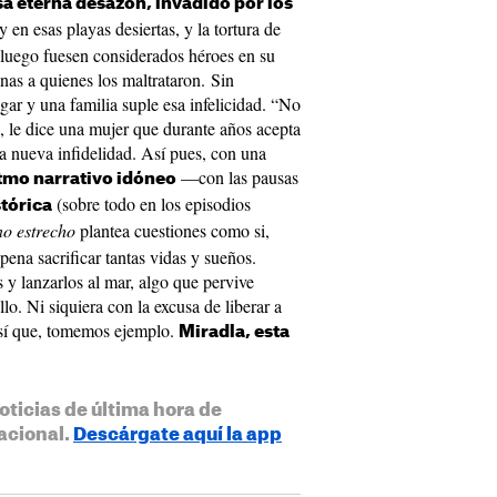
sa eterna desazón, invadido por los
 en esas playas desiertas, y la tortura de
 luego fuesen considerados héroes en su
as a quienes los maltrataron. Sin
ar y una familia suple esa infelicidad. “No
, le dice una mujer que durante años acepta
na nueva infidelidad. Así pues, con una
—con las pausas
tmo narrativo idóneo
(sobre todo en los episodios
stórica
no estrecho
plantea cuestiones como si,
a pena sacrificar tantas vidas y sueños.
 y lanzarlos al mar, algo que pervive
lo. Ni siquiera con la excusa de liberar a
Así que, tomemos ejemplo.
Miradla, esta
oticias de última hora de
acional.
Descárgate aquí la app