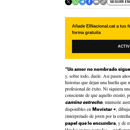
SEGUIR EN
Añade ElNacional.cat a tus f
forma gratuita
ACTI
“Un amor no nombrado sigue
y, sobre todo, duele. Así pasen año
historias que dejan una huella que n
profesional de éxito. Ni siquiera u
consciente de que aquello existió,
, miniserie aus
camino estrecho
disponibles en
, dibuja
Movistar +
(interpretado de joven por la estrell
, y de 
papel que lo encumbra
Hinds) en tres periodos —perfectame