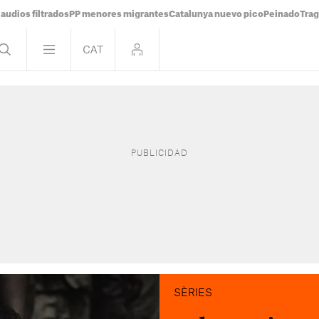
audios filtrados
PP menores migrantes
Catalunya nuevo pico
Peinado
Trag
SÈRIES