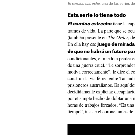
El camino estrecho
, una de las series d
Esta serie lo tiene todo
tiene la cap
El camino estrecho
tramos de vida. La parte que se oc
(también presente en
The Order
, d
En ella hay ese
juego de miradas
de que no habrá un futuro pa
condicionantes, el miedo a perder e
de una guerra cruel. “Le sorprender
motiva correctamente”, le dice el c
construir la vía férrea entre Tailan
prisioneros australianos. Es aquí do
decididamente explícita: decapitacio
por el simple hecho de doblar una 
horas de trabajos forzados. “Es una
tiempo”, insiste el coronel antes de