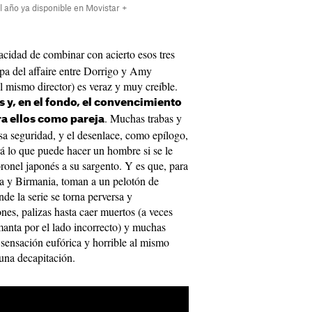
el año ya disponible en Movistar +
acidad de combinar con acierto esos tres
upa del affaire entre Dorrigo y Amy
el mismo director) es veraz y muy creíble.
 y, en el fondo, el convencimiento
. Muchas trabas y
ra ellos como pareja
sa seguridad, y el desenlace, como epílogo,
á lo que puede hacer un hombre si se le
oronel japonés a su sargento. Y es que, para
dia y Birmania, toman a un pelotón de
nde la serie se torna perversa y
nes, palizas hasta caer muertos (a veces
manta por el lado incorrecto) y muchas
 sensación eufórica y horrible al mismo
 una decapitación.