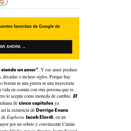
uentes favoritas de Google de
VAR AHORA →
. Y ese amor perdura
 siendo un amor”
s, décadas o incluso siglos. Porque hay
o borran ni una guerra ni una trayectoria
na vida en común con otra persona que es
 pero lo acepta como moneda de cambio.
El
traliana de
ya
cinco capítulos
 así la existencia de
Dorrigo Evans
a de
Euphoria
, en un
Jacob Elordi
mayor por un sobrio y convincente Ciarán
nte hilados por su director, Justin Kurzel