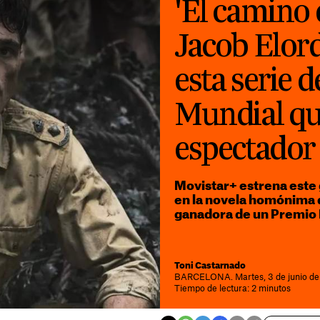
'El camino 
Jacob Elor
esta serie d
Mundial que
espectador
Movistar+ estrena este
en la novela homónima 
ganadora de un Premio
Toni Castarnado
BARCELONA. Martes, 3 de junio de
Tiempo de lectura: 2 minutos