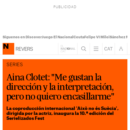
Síguenos en Discover
Juego El Nacional
Ceuta
Felipe VI Milei
Sánchez M
SERIES
Aina Clotet: "Me gustan la
dirección y la interpretación,
pero no quiero encasillarme"
La coproducción internacional 'Això no és Suècia',
dirigida por la actriz, inaugura la 10.ª edición del
Serielizados Fest