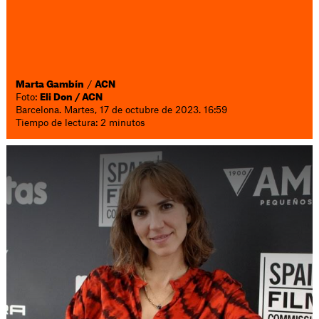
Marta Gambín
/
ACN
Foto:
Eli Don / ACN
Barcelona. Martes, 17 de octubre de 2023. 16:59
Tiempo de lectura: 2 minutos