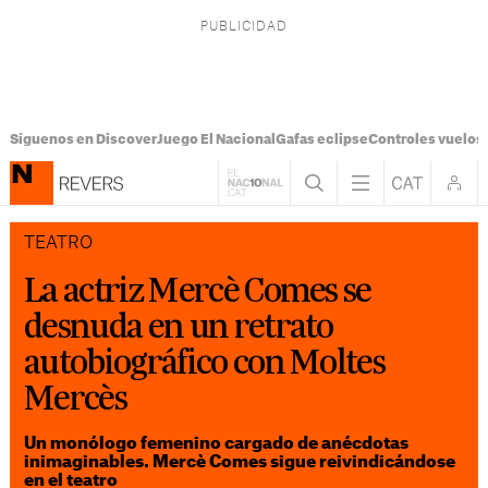
Síguenos en Discover
Juego El Nacional
Gafas eclipse
Controles vuelos I
TEATRO
La actriz Mercè Comes se
desnuda en un retrato
autobiográfico con Moltes
Mercès
Un monólogo femenino cargado de anécdotas
inimaginables. Mercè Comes sigue reivindicándose
en el teatro