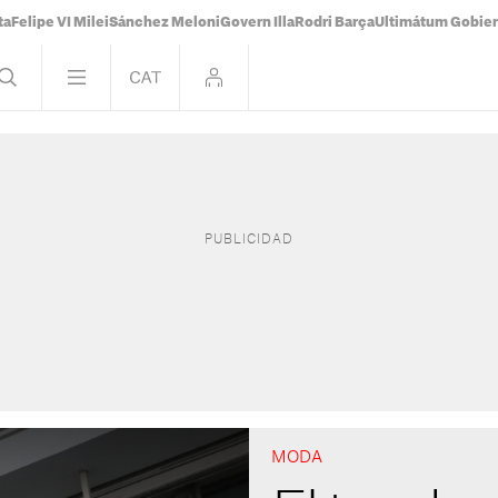
ta
Felipe VI Milei
Sánchez Meloni
Govern Illa
Rodri Barça
Ultimátum Gobiern
MODA