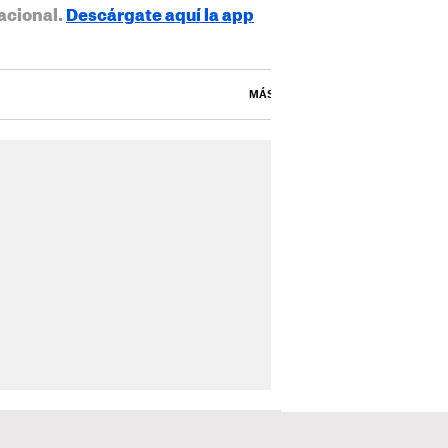
acional.
Descárgate aquí la app
MÁS