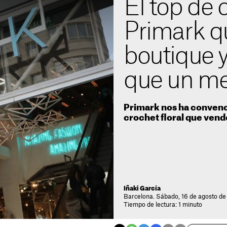
El top de 
Primark q
boutique y
que un me
Primark nos ha convenci
crochet floral que vend
Iñaki García
Barcelona. Sábado, 16 de agosto de
Tiempo de lectura: 1 minuto