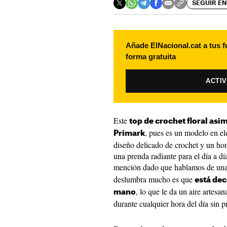
SEGUIR EN
Añade ElNacional.cat a tus f
forma gratuita
ACTI
Este
top de crochet floral asi
, pues es un modelo en el
Primark
diseño delicado de crochet y un ho
una prenda radiante para el día a d
mención dado que hablamos de un
deslumbra mucho es que
está dec
, lo que le da un aire artesa
mano
durante cualquier hora del día sin