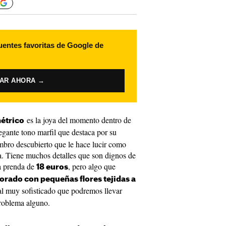
uentes favoritas de Google de
VAR AHORA →
es la joya del momento dentro de
métrico
egante tono marfil que destaca por su
mbro descubierto que le hace lucir como
ía. Tiene muchos detalles que son dignos de
a prenda de
, pero algo que
18 euros
orado con pequeñas flores tejidas a
nal muy sofisticado que podremos llevar
 problema alguno.