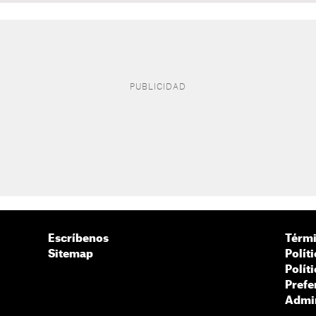
Escríbenos
Térmi
Sitemap
Polít
Polít
Prefe
Admin