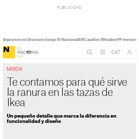
Síguenos en Discover
Juego El Nacional
ERC audios filtrados
PP menores
MODA
Te contamos para qué sirve
la ranura en las tazas de
Ikea
Un pequeño detalle que marca la diferencia en
funcionalidad y diseño