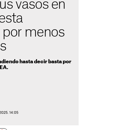
us vasos en
esta
 por menos
os
ndiendo hasta decir basta por
KEA.
2025. 14:05