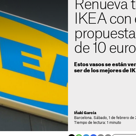
Renueva t
IKEA con 
propuesta
de 10 eur
Estos vasos se están ve
ser de los mejores de I
Iñaki García
Barcelona. Sábado, 1 de febrero de 
Tiempo de lectura: 1 minuto