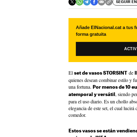
SEGUIR EN
Añade ElNacional.cat a tus f
forma gratuita
ACTI
El
de
set de vasos STORSINT
quienes desean combinar estilo y fun
una fortuna.
Por menos de 10 e
, siendo pe
atemporal y versátil
para el uso diario. Es un chollo abs
elegancia de este set, el cual lucirá
comedor.
Estos vasos se están vendiend