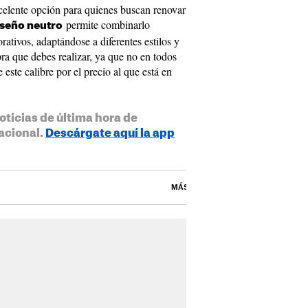
xcelente opción para quienes buscan renovar
permite combinarlo
iseño neutro
ativos, adaptándose a diferentes estilos y
ra que debes realizar, ya que no en todos
 este calibre por el precio al que está en
oticias de última hora de
acional.
Descárgate aquí la app
MÁS