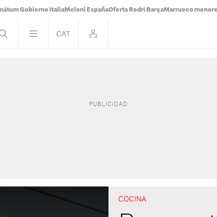
mátum Gobierno Italia
Meloni España
Oferta Rodri Barça
Marrueco menor
COCINA