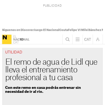
Síguenos en Discover
Juego El Nacional
Ceuta
Felipe VI Milei
Sánchez M
UTILIDAD
El remo de agua de Lidl que
lleva el entrenamiento
profesional a tu casa
Con este remo en casa podrás entrenar sin
necesidad de ir al río.