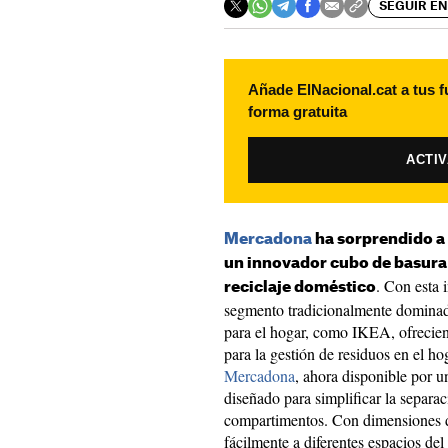
SEGUIR EN
Añade ElNacional.cat a tus f
forma gratuita
ACTI
Mercadona
ha sorprendido a 
un innovador cubo de basura m
. Con esta 
reciclaje doméstico
segmento tradicionalmente dominado
para el hogar, como IKEA, ofreciend
para la gestión de residuos en el h
Mercadona
, ahora disponible por u
diseñado para simplificar la separac
compartimentos. Con dimensiones de
fácilmente a diferentes espacios d