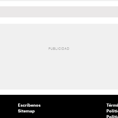
Escríbenos
Térmi
Sitemap
Polít
Polít