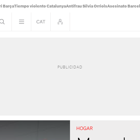
i Barça
Tiempo violento Catalunya
Antifrau Sílvia Orriols
Asesinato Barce
HOGAR