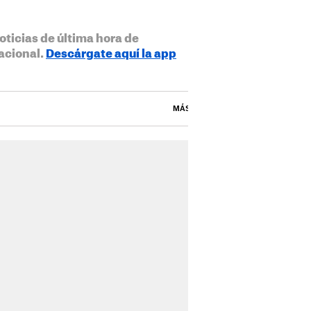
oticias de última hora de
acional.
Descárgate aquí la app
MÁS