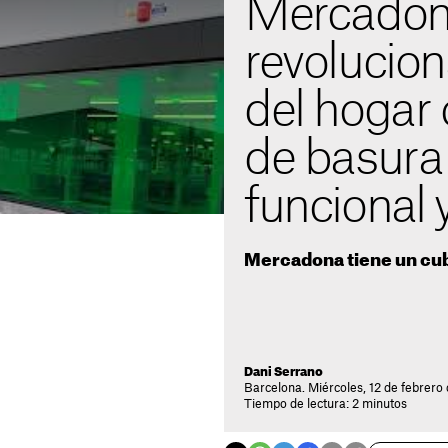
Mercado
revolucion
del hogar
de basur
funcional
Mercadona tiene un cub
Dani Serrano
Barcelona. Miércoles, 12 de febrero
Tiempo de lectura: 2 minutos