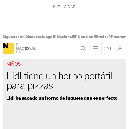
Síguenos en Discover
Juego El Nacional
ERC audios filtrados
PP menores
NIÑOS
Lidl tiene un horno portátil
para pizzas
Lidl ha sacado un horno de juguete que es perfecto