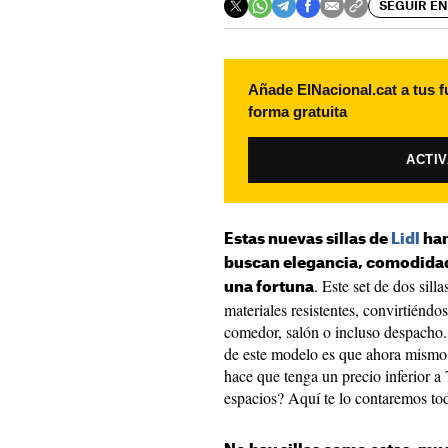
SEGUIR EN
Añade ElNacional.cat a tus f
forma gratuita
ACTI
Estas nuevas sillas de
Lidl
han
buscan elegancia, comodidad 
. Este set de dos sil
una fortuna
materiales resistentes, convirtiéndo
comedor, salón o incluso despacho
de este modelo es que ahora mismo
hace que tenga un precio inferior a 7
espacios? Aquí te lo contaremos t