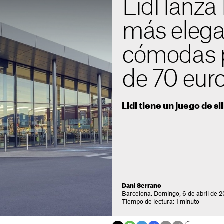
Lidl lanza 
más elega
cómodas 
de 70 eur
Lidl tiene un juego de s
Dani Serrano
Barcelona. Domingo, 6 de abril de 2
Tiempo de lectura: 1 minuto