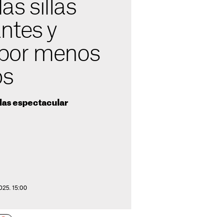
las sillas
ntes y
por menos
os
illas espectacular
025. 15:00