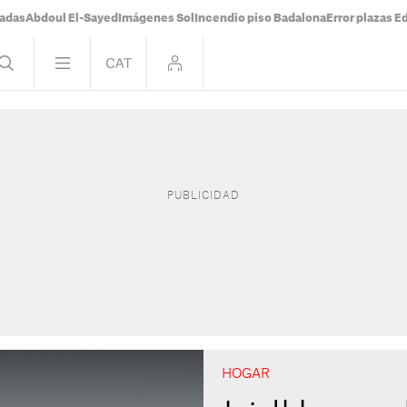
tadas
Abdoul El-Sayed
Imágenes Sol
Incendio piso Badalona
Error plazas 
HOGAR