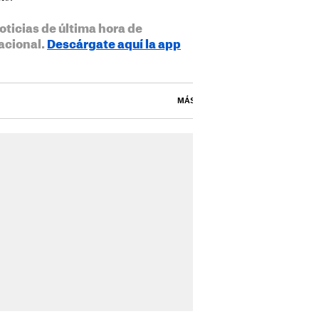
oticias de última hora de
acional.
Descárgate aquí la app
MÁS