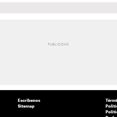
Escríbenos
Térmi
Sitemap
Polít
Polít