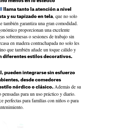
cho menos en lo estético
dl
llama tanto la atención a nivel
, que no solo
ta y su tapizado en tela
ue también garantiza una gran comodidad.
rgonómico proporcionan una excelente
gas sobremesas o sesiones de trabajo sin
arcasa en madera contrachapada no solo les
 sino que también añade un toque cálido y
 diferentes estilos decorativos.
l, pueden integrarse sin esfuerzo
mbientes, desde comedores
Además de su
stilo nórdico o clásico.
do pensadas para un uso práctico y diario.
ace perfectas para familias con niños o para
antenimiento.