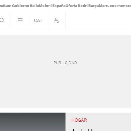
mátum Gobierno Italia
Meloni España
Oferta Rodri Barça
Marrueco menor
HOGAR