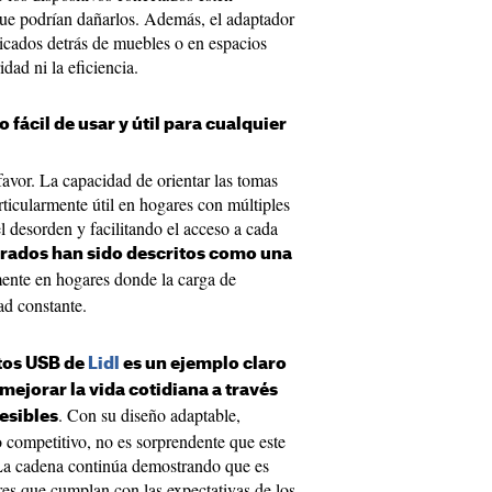
que podrían dañarlos. Además, el adaptador
bicados detrás de muebles o en espacios
idad ni la eficiencia.
o fácil de usar y útil para cualquier
favor. La capacidad de orientar las tomas
rticularmente útil en hogares con múltiples
el desorden y facilitando el acceso a cada
rados han sido descritos como una
ente en hogares donde la carga de
dad constante.
rtos USB de
Lidl
es un ejemplo claro
ejorar la vida cotidiana a través
. Con su diseño adaptable,
esibles
o competitivo, no es sorprendente que este
 La cadena continúa demostrando que es
res que cumplan con las expectativas de los