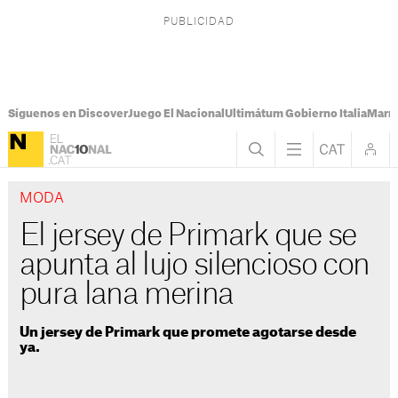
Síguenos en Discover
Juego El Nacional
Ultimátum Gobierno Italia
Marr
MODA
El jersey de Primark que se
apunta al lujo silencioso con
pura lana merina
Un jersey de Primark que promete agotarse desde
ya.