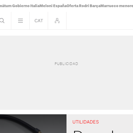
mátum Gobierno Italia
Meloni España
Oferta Rodri Barça
Marrueco menor
UTILIDADES