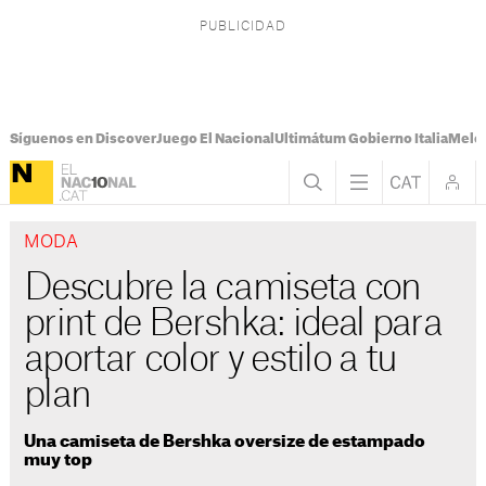
Síguenos en Discover
Juego El Nacional
Ultimátum Gobierno Italia
Melon
MODA
Descubre la camiseta con
print de Bershka: ideal para
aportar color y estilo a tu
plan
Una camiseta de Bershka oversize de estampado
muy top