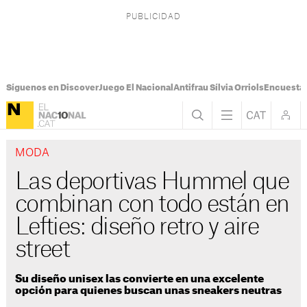
Síguenos en Discover
Juego El Nacional
Antifrau Sílvia Orriols
Encuesta 
MODA
Las deportivas Hummel que
combinan con todo están en
Lefties: diseño retro y aire
street
Su diseño unisex las convierte en una excelente
opción para quienes buscan unas sneakers neutras